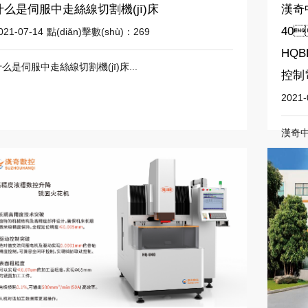
什么是伺服中走絲線切割機(jī)床
漢奇
40
021-07-14
點(diǎn)擊數(shù)：269
HQB
么是伺服中走絲線切割機(jī)床...
控制
2021-
漢奇中