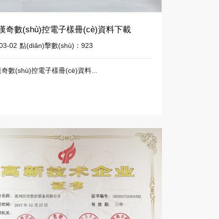
漢奇數(shù)控電子樣冊(cè)資料下載
03-02
點(diǎn)擊數(shù)：923
奇數(shù)控電子樣冊(cè)資料...