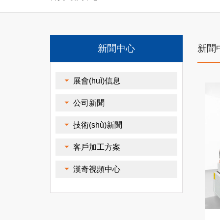
新聞中心
新聞
展會(huì)信息
公司新聞
技術(shù)新聞
客戶加工方案
漢奇視頻中心