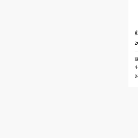
2
蘇
出
以