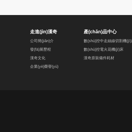
走進(jìn)漢奇
產(chǎn)品中心
公司簡(jiǎn)介
數(shù)控中走絲線切割機(jī
發(fā)展歷程
數(shù)控電火花機(jī)床
漢奇文化
漢奇原裝備件耗材
企業(yè)榮譽(yù)