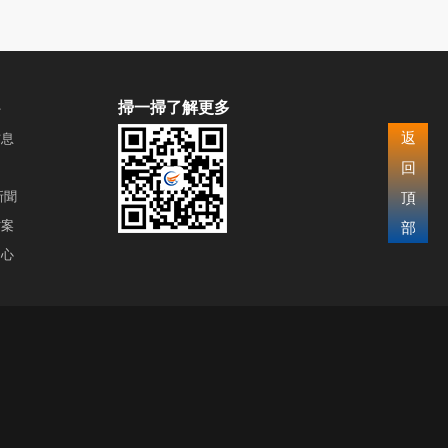
掃一掃了解更多
返
信息
回
新聞
頂
方案
部
中心