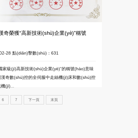
奇榮獲“高新技術(shù)企業(yè)”稱號
02-28
點(diǎn)擊數(shù)：631
家級(jí)高新技術(shù)企業(yè)”的稱號(hào)意味
漢奇數(shù)控的全伺服中走絲機(jī)床和數(shù)控
jī)...
6
7
下一頁
末頁