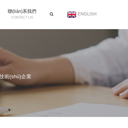
聯(lián)系我們
ENGLISH
CONTACT US
技術(shù)企業