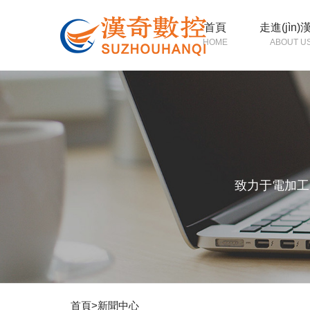
首頁
走進(jìn)
HOME
ABOUT U
致力于電加工、
首頁
>
新聞中心