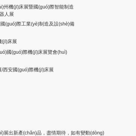
i)州機(jī)床展暨國(guó)際智能制造
ī)器人展
guó)際工業(yè)制造及設(shè)備
(jī)床展
)國(guó)際機(jī)床展覽會(huì)
展/西安國(guó)際機(jī)床展
(huì)展出新產(chǎn)品，盡情期待，如有變動(dòng)