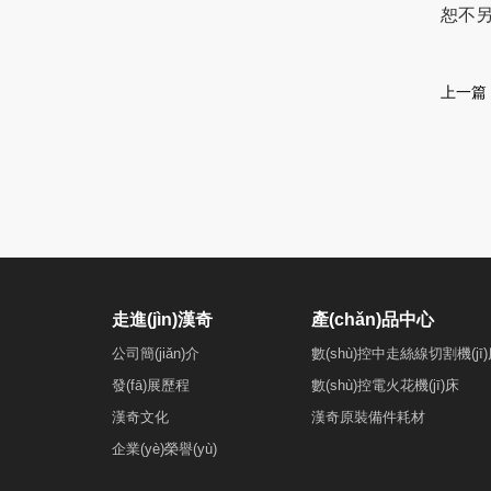
恕不另
上一篇
走進(jìn)漢奇
產(chǎn)品中心
公司簡(jiǎn)介
數(shù)控中走絲線切割機(jī
發(fā)展歷程
數(shù)控電火花機(jī)床
漢奇文化
漢奇原裝備件耗材
企業(yè)榮譽(yù)