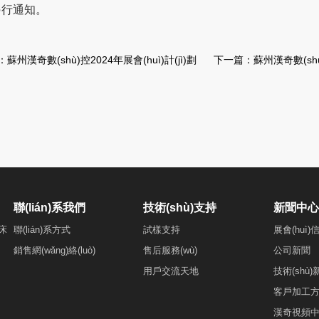
行通知。
：
蘇州漢奇數(shù)控2024年展會(huì)計(jì)劃
下一篇：
蘇州漢奇數(shù
聯(lián)系我們
技術(shù)支持
新聞中心
)床
聯(lián)系方式
試樣支持
展會(huì)
銷售網(wǎng)絡(luò)
售后服務(wù)
公司新聞
用戶交流天地
技術(shù)
客戶加工
漢奇視頻