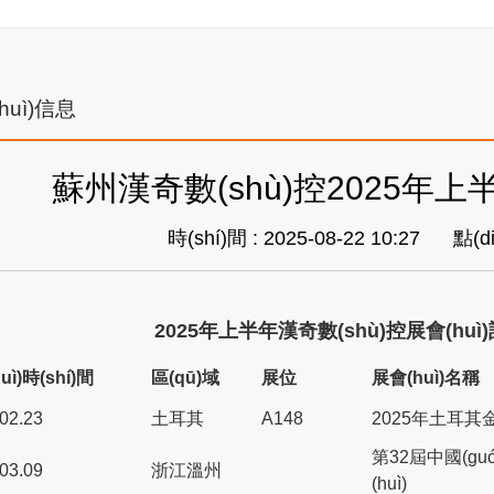
huì)信息
蘇州漢奇數(shù)控2025年上半年
時(shí)間 : 2025-08-22 10:27
點(d
2025年上半年漢奇數(shù)控展會(huì)計
uì)時(shí)間
區(qū)域
展位
展會(huì)名稱
-02.23
土耳其
A148
2025年土耳其金
第32屆中國(gu
-03.09
浙江溫州
(huì)