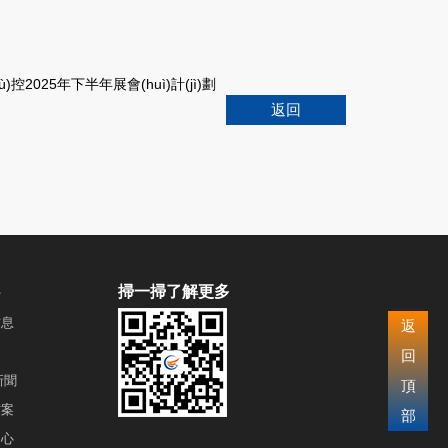
)控2025年下半年展會(huì)計(jì)劃
返回
掃一掃了解更多
信息
返
回
新聞
頂
方案
部
中心