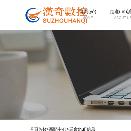
首頁(yè)
走進(jìn)
HOME
ABOUT U
首頁(yè)
>
新聞中心
>
展會(huì)信息