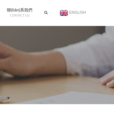
聯(lián)系我們
ENGLISH
CONTACT US