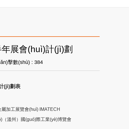
展會(huì)計(jì)劃
iǎn)擊數(shù) :
384
(jì)劃表
屬加工展覽會(huì) IMATECH
ó)（溫州）國(guó)際工業(yè)博覽會