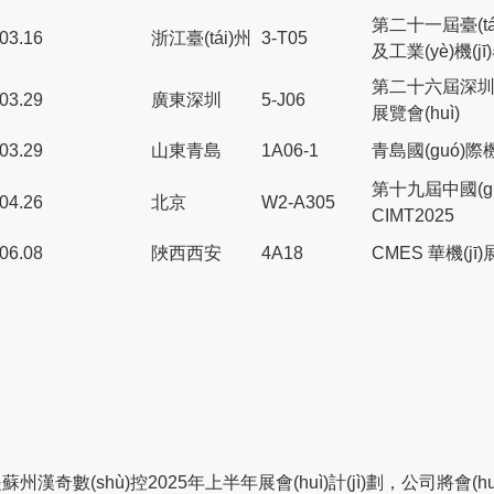
第二十一屆臺(tá
-03.16
浙江臺(tái)州
3-T05
及工業(yè)機(j
第二十六屆深圳國(
-03.29
廣東深圳
5-J06
展覽會(huì)
-03.29
山東青島
1A06-1
青島國(guó)際機
第十九屆中國(guó
-04.26
北京
W2-A305
CIMT2025
-06.08
陜西西安
4A18
CMES 華機(jī)
州漢奇數(shù)控2025年上半年展會(huì)計(jì)劃，公司將會