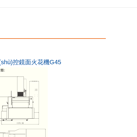
(shù)控鏡面火花機G45