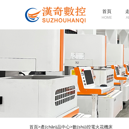
首頁
HOME
A
首頁
>
產(chǎn)品中心
>
數(shù)控電火花機床