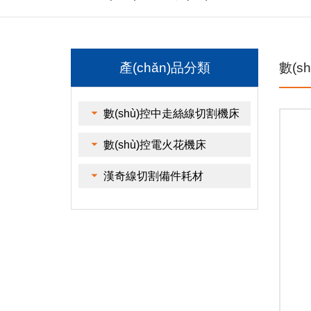
產(chǎn)品分類
數(s
數(shù)控中走絲線切割機床
數(shù)控電火花機床
漢奇線切割備件耗材