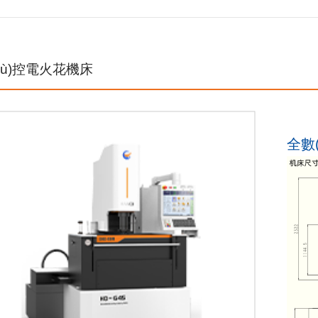
hù)控電火花機床
全數