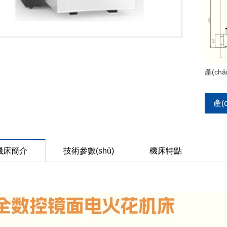
產(ch
產(
機床簡介
技術參數(shù)
機床特點