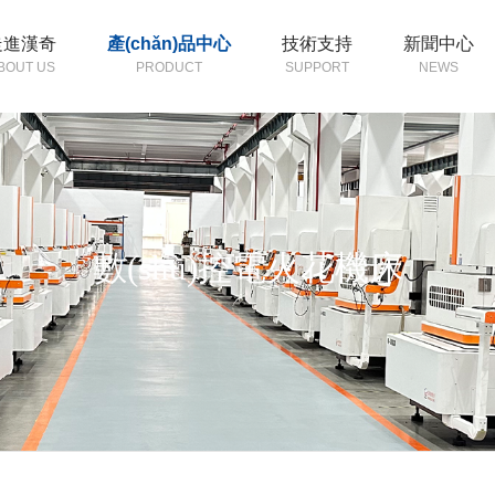
走進漢奇
產(chǎn)品中心
技術支持
新聞中心
BOUT US
PRODUCT
SUPPORT
NEWS
數(shù)控電火花機床